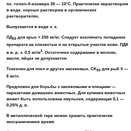
пл. толил-4-изомера 39 — 10°С. Практически нерастворим
в воде, хорошо растворим в органических
растворителях.
Выпускается в виде э. к.
ЛД
для крыс ≈ 250 мг/кг. Следует исключить попадание
50
препарата на слизистые и на открытые участки кожи. ПДК
3
в в. р. з. 0,5 мг/м
. Остаточное содержание в молоке,
масле, яйцах не допускается.
Токсичен для пчел и других насекомых. CK
для рыб 4 —
50
6 мг/л.
Предложен для борьбы с насекомыми и клещами —
паразитами домашних животных. Для купания животных
может быть использована эмульсия, содержащая 0,1 —
0,25% д. в.
В металлической таре можно хранить практически
неограниченное время.