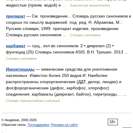
жидкостью (преим. водой) и …
Химическая энциклопедия
препарат
— См. произведение... Словарь русских синонимов и
сходных по смыслу выражений. под. ред. Н. Абрамова, М.:
Русские словари, 1999. препарат изделие, произведение
Словарь русских синонимов …
Словарь синонимов
карбамат
— сущ., кол во синонимов: 2 • дикрезил (2) •
фунгицид (25) Словарь синонимов ASIS. В.Н. Тришин. 2013 …
Словарь синонимов
Инсектициды
— химические средства для уничтожения
насекомых. Известно более 250 видов И. Наиболее
распространены хлорорганические (ДДТ, дилор, линдан) и
фосфорорганические (дифос, карбофос, хлорофос)
соединения, карбаматы (дикрезил, байгон), пиретроиды… …
Словарь черезвычайных ситуаций
© Академик, 2000-2026
18+
Обратная связь:
Техподдержка
,
Реклама на сайте