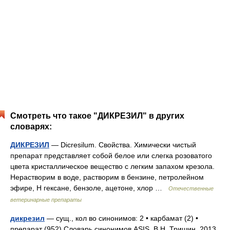
Смотреть что такое "ДИКРЕЗИЛ" в других
словарях:
ДИКРЕЗИЛ
— Dicresilum. Свойства. Химически чистый
препарат представляет собой белое или слегка розоватого
цвета кристаллическое вещество с легким запахом крезола.
Нерастворим в воде, растворим в бензине, петролейном
эфире, Н гексане, бензоле, ацетоне, хлор …
Отечественные
ветеринарные препараты
дикрезил
— сущ., кол во синонимов: 2 • карбамат (2) •
препарат (952) Словарь синонимов ASIS. В.Н. Тришин. 2013 …