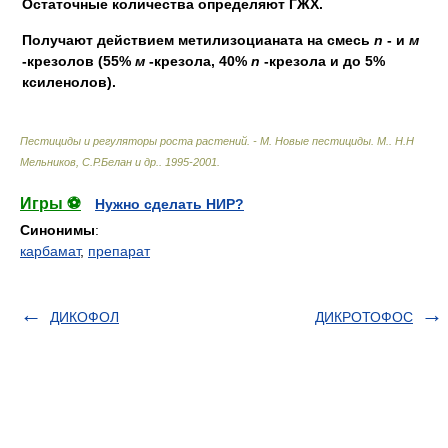
Остаточные количества определяют ГЖХ.
Получают действием метилизоцианата на смесь
n
- и
м
-крезолов (55%
м
-крезола, 40%
n
-крезола и до 5%
ксиленолов).
Пестициды и регуляторы роста растений. - М. Новые пестициды. М.
.
Н.Н
Мельников, С.Р.Белан и др.
.
1995-2001
.
Игры ⚽
Нужно сделать НИР?
Синонимы
:
карбамат
,
препарат
ДИКОФОЛ
ДИКРОТОФОС