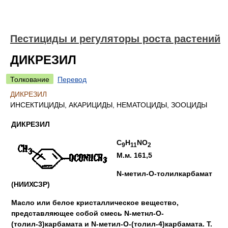
Пестициды и регуляторы роста растений
ДИКРЕЗИЛ
Толкование
Перевод
ДИКРЕЗИЛ
ИНСЕКТИЦИДЫ, АКАРИЦИДЫ, НЕМАТОЦИДЫ, ЗООЦИДЫ
ДИКРЕЗИЛ
C
H
NO
9
11
2
М.м. 161,5
N-метил-О-толилкарбамат
(НИИХСЗР)
Масло или белое кристаллическое вещество,
представляющее собой смесь N-метнл-О-
(толил-3)карбамата и N-метил-О-(толил-4)карбамата. Т.